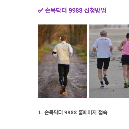
✅ 손목닥터 9988 신청방법
1. 손목닥터 9988 홈페이지 접속