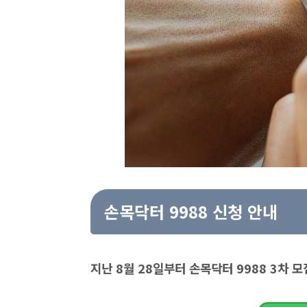
손목닥터 9988 신청 안내
지난 8월 28일부터 손목닥터 9988 3차 