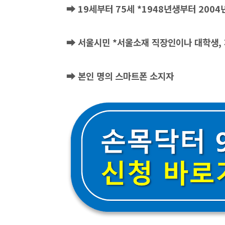
➡ 19세부터 75세 *1948년생부터 2004
➡ 서울시민 *서울소재 직장인이나 대학생,
➡ 본인 명의 스마트폰 소지자