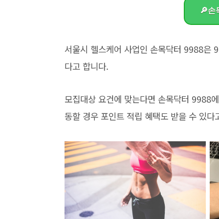
🔎손
서울시 헬스케어 사업인 손목닥터 9988은 
다고 합니다.
모집대상 요건에 맞는다면 손목닥터 9988
동할 경우 포인트 적립 혜택도 받을 수 있다