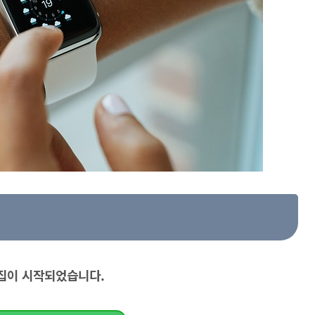
모집이 시작되었습니다.