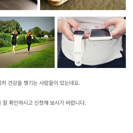
심히 건강을 챙기는 사람들이 있는데요.
을 잘 확인하시고 신청해 보시기 바랍니다.