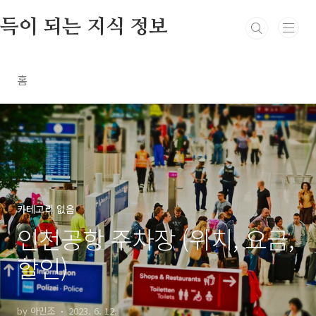
본문 바로가기
득이 되는 지식 정보
홈
카테고리 없음
인천공항 주차장 (위치, 요금,
할인)
by 아민조
2023. 6. 12.