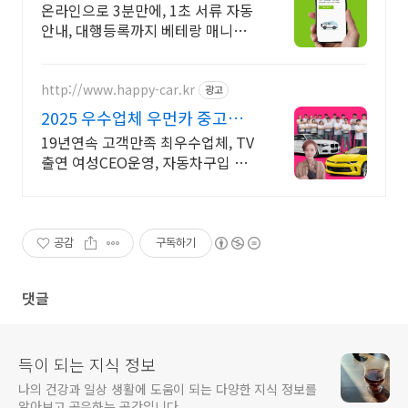
온라인으로 3분만에, 1초 서류 자동
안내, 대행등록까지 베테랑 매니저
전담케어
http://www.happy-car.kr
광고
2025 우수업체 우먼카 중고차
는 최우수모범업체에서!
19년연속 고객만족 최우수업체, TV
출연 여성CEO운영, 자동차구입 실
매물 5만대 2009~2025년 우수 고
객만족 업체. 네티즌 선정 최우수 홈
페이지!
공감
구독하기
댓글
득이 되는 지식 정보
나의 건강과 일상 생활에 도움이 되는 다양한 지식 정보를
알아보고 공유하는 공간입니다.