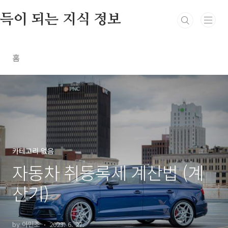
본문 바로가기
득이 되는 지식 정보
홈
카테고리 없음
자동차 취등록세 계산법 (계
산기)
by 아민조
2023. 6. 27.