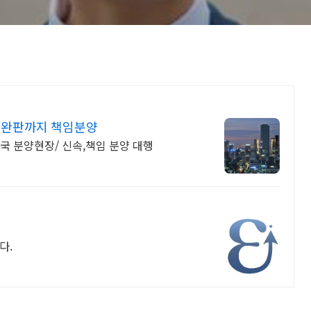
 완판까지 책임분양
전국 분양현장/ 신속,책임 분양 대행
다.