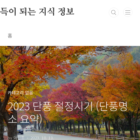
본문 바로가기
득이 되는 지식 정보
홈
카테고리 없음
2023 단풍 절정시기 (단풍명
소 요약)
by 아민조
2023. 10. 13.