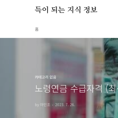
본문 바로가기
득이 되는 지식 정보
홈
카테고리 없음
노령연금 수급자격 (최
by 아민조
2023. 7. 26.