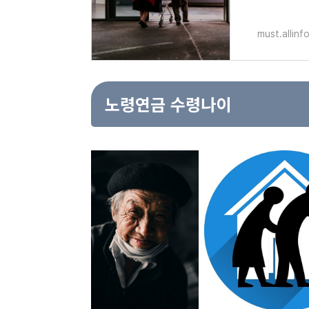
must.allinf
노령연금 수령나이