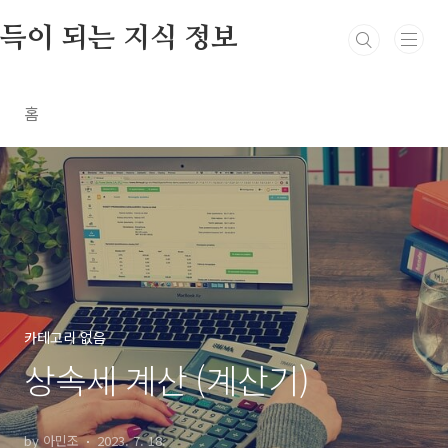
본문 바로가기
득이 되는 지식 정보
홈
카테고리 없음
상속세 계산 (계산기)
by 아민조
2023. 7. 18.