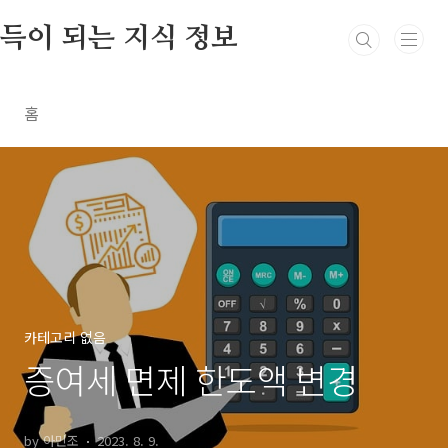
본문 바로가기
득이 되는 지식 정보
홈
카테고리 없음
증여세 면제 한도액 변경
by 아민조
2023. 8. 9.