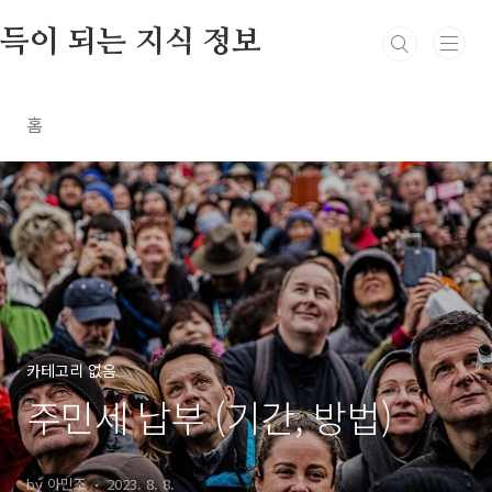
본문 바로가기
득이 되는 지식 정보
홈
카테고리 없음
주민세 납부 (기간, 방법)
by 아민조
2023. 8. 8.