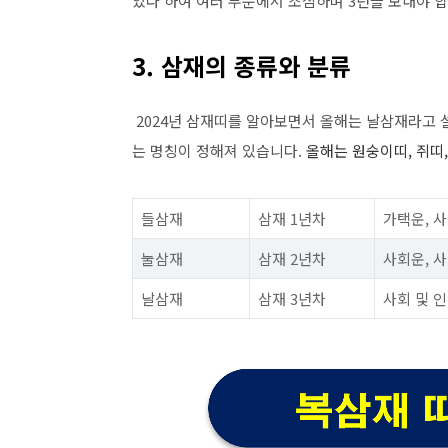
있다 하여 여러 부분에서 조심하며 3년을 보내야 합
3. 삼재의 종류와 분류
2024년 삼재띠를 알아보면서 올해는 날삼재라고 설명
는 명칭이 정해져 있습니다.
올해는 원숭이띠, 쥐띠
들삼재
삼재 1년차
가택운, 
눌삼재
삼재 2년차
사회운, 
날삼재
삼재 3년차
사회 및 