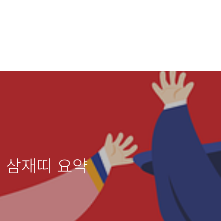
별 삼재띠 요약