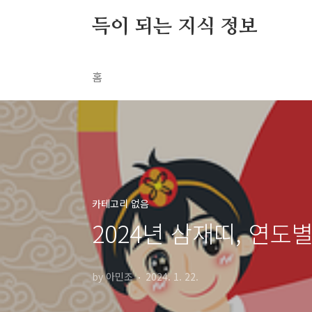
본문 바로가기
득이 되는 지식 정보
홈
카테고리 없음
2024년 삼재띠, 연도
by 아민조
2024. 1. 22.