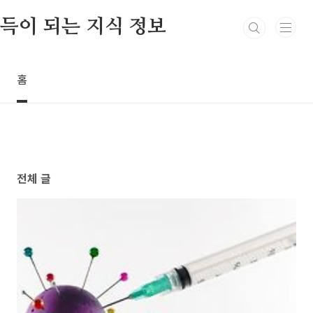
본문 바로가기
득이 되는 지식 정보
홈
전체 글
246