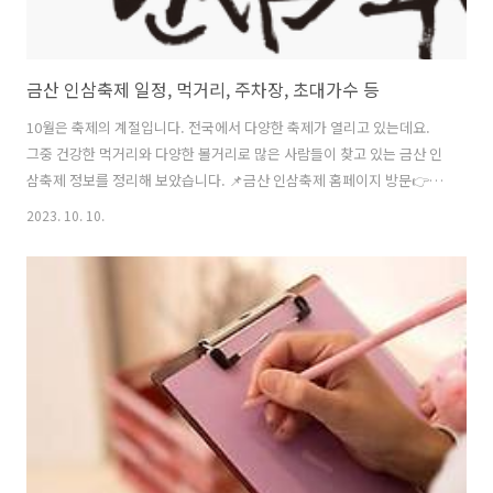
금산 인삼축제 일정, 먹거리, 주차장, 초대가수 등
10월은 축제의 계절입니다. 전국에서 다양한 축제가 열리고 있는데요.
그중 건강한 먹거리와 다양한 볼거리로 많은 사람들이 찾고 있는 금산 인
삼축제 정보를 정리해 보았습니다. 📌금산 인삼축제 홈페이지 방문👉
금산 인삼축제 일정부터 백종원 푸드코너 등 먹거리, 주차 교통 안내 등
2023. 10. 10.
필요한 정보만 요약했으니 금산 인삼축제 방문 전 확인하시기 바랍니다.
금산 인삼축제 일정 금산 인삼축제는 올해로 41회를 맞은 역사 깊은 축제
입니다. 금산의 특산물인 인삼을 주제로 한 축제인데요. 올해 금산 인삼
축제 일정은 아래와 같습니다. ✅ 금산 인삼축제 일정 ✔ 축제 일정 :
2023년 10월 6일 (금) ~ 10월 15일 (일) ✔ 축제 장소 : 금산 세계인삼엑
스포 광장 및 시내 ✔ 입장료 : 무료 (일부 체험은 유료로 진행..