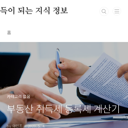
본문 바로가기
득이 되는 지식 정보
홈
카테고리 없음
부동산 취득세 등록세 계산기
by 아민조
2023. 5. 4.