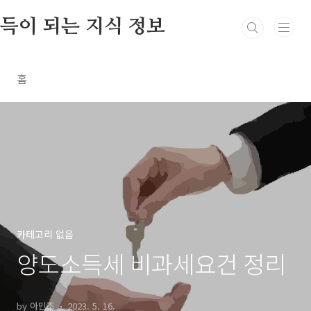
본문 바로가기
득이 되는 지식 정보
홈
카테고리 없음
양도소득세 비과세요건 정리
by 아민조
2023. 5. 16.